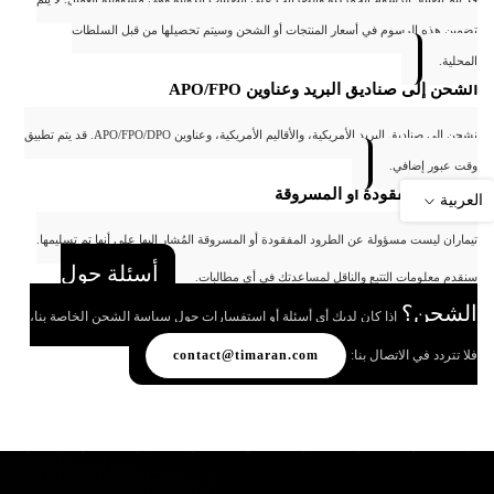
تضمين هذه الرسوم في أسعار المنتجات أو الشحن وسيتم تحصيلها من قبل السلطات
المحلية.
الشحن إلى صناديق البريد وعناوين APO/FPO
نشحن إلى صناديق البريد الأمريكية، والأقاليم الأمريكية، وعناوين APO/FPO/DPO. قد يتم تطبيق
وقت عبور إضافي.
الطرود المفقودة أو المسروقة
العربية
تيماران ليست مسؤولة عن الطرود المفقودة أو المسروقة المُشار إليها على أنها تم تسليمها.
أسئلة حول
سنقدم معلومات التتبع والناقل لمساعدتك في أي مطالبات.
الشحن؟
إذا كان لديك أي أسئلة أو استفسارات حول سياسة الشحن الخاصة بنا،
contact@timaran.com
فلا تتردد في الاتصال بنا: