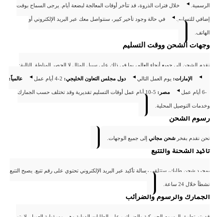
الرسمية.
خلال فترات الذروة، قد تتأخر أوقات المعالجة لبضعة أيام. يرجى السماح بوقت
إضافي للتسليم.
في حالة وجود تأخير كبير، سنتواصل معك عبر البريد الإلكتروني أو
الهاتف.
وجهات الشحن ووقت التسليم
نقدم الشحن إلى جميع أنحاء العالم، بما في ذلك على سبيل المثال لا الحصر المناطق التالية:
الإمارات:
يوم العمل التالي
دول مجلس التعاون الخليجي:
2-4 أيام عمل
عالمياً:
4-6 أيام عمل
مصر:
5-10 أيام عمل
أوقات التسليم تقديرية وقد تختلف حسب الجمارك
وخدمات التوصيل المحلية.
رسوم الشحن
نحن نقدم بفخر
شحن مجاني
إلى جميع الوجهات.
تأكيد الشحنة والتتبع
بمجرد شحن طلبك، ستتلقى رسالة تأكيد عبر البريد الإلكتروني تحتوي على رقم تتبع. يصبح التتبع
نشطاً خلال 24 ساعة.
الجمارك والرسوم والضرائب
قد يتم تطبيق الرسوم الجمركية والضرائب على الطلبات الدولية وهي مسؤولية العميل. لا يتم