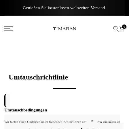
Zum
Genießen Sie kostenlosen weltweiten Versand.
Inhalt
springen
0
Umtauschrichtlinie
Umtauschbedingungen
Wir bieten einen Umtausch unter folgenden Bedingungen an:
Ein Umtausch ist