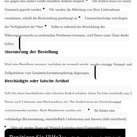
nur gegen eine andere Größe desselben Artikels möglich.
Der Artikel muss vor einem
Umtausch geprüft werden.
Wir werden die Abholung von Ihrer Lieferadresse
veranlassen, sobald die Rücksendung genehmigt ist.
Umtauschaufträge unterliegen
der Verfügbarkeit der Ware.
Sollte es während der Abwicklung des
Währungsumtauschs zu technischen Problemen kommen, wird Ihnen unser Team direkt
helfen.
Stornierung der Bestellung
Wird eine Bestellung storniert, nachdem sie versandt wurde, werden etwaige Versand- und
Zollgebühren vom Gesamtrückerstattungsbetrag abgezogen.
Beschädigte oder falsche Artikel
Falls Sie einen beschädigten oder falschen Artikel erhalten, leiten Sie bitte innerhalb von 3
Tagen nach Lieferung eine Rücksendung ein. Der Artikel muss im Originalzustand
zurückgesendet werden. Nach Bestätigung werden wir:
Sie leisten eine
vollständige Rückerstattung, einschließlich Lieferkosten und Steuern (falls zutreffend).
Oder wir senden Ihnen auf Wunsch kostenlos einen Ersatzartikel zu.