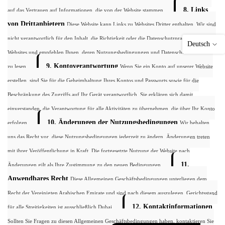
8. Links
auf das Vertrauen auf Informationen, die von der Website stammen.
von Drittanbietern
Diese Website kann Links zu Websites Dritter enthalten. Wir sind
nicht verantwortlich für den Inhalt, die Richtigkeit oder die Datenschutzpraktiken dieser
Deutsch
Websites und empfehlen Ihnen, deren Nutzungsbedingungen und Datenschutzrichtlinien
9. Kontoverantwortung
zu lesen.
Wenn Sie ein Konto auf unserer Website
erstellen, sind Sie für die Geheimhaltung Ihres Kontos und Passworts sowie für die
Beschränkung des Zugriffs auf Ihr Gerät verantwortlich. Sie erklären sich damit
einverstanden, die Verantwortung für alle Aktivitäten zu übernehmen, die über Ihr Konto
10. Änderungen der Nutzungsbedingungen
erfolgen.
Wir behalten
uns das Recht vor, diese Nutzungsbedingungen jederzeit zu ändern. Änderungen treten
mit ihrer Veröffentlichung in Kraft. Die fortgesetzte Nutzung der Website nach
11.
Änderungen gilt als Ihre Zustimmung zu den neuen Bedingungen.
Anwendbares Recht
Diese Allgemeinen Geschäftsbedingungen unterliegen dem
Recht der Vereinigten Arabischen Emirate und sind nach diesem auszulegen. Gerichtsstand
12. Kontaktinformationen
für alle Streitigkeiten ist ausschließlich Dubai.
Sollten Sie Fragen zu diesen Allgemeinen Geschäftsbedingungen haben, kontaktieren Sie