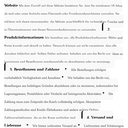
Website
Mit dem Zugriff auf diese Website bestätigen Sie, dass Sie mindestens 18 Jahre
alt sind oder unter Aufsicht eines Elternteils oder Erziehungsberechtigten zugreifen. Sie
erklären sich damit einverstanden, die Website ausschließlich für rechtmäßige Zwecke und
2.
in Übereinstimmung mit diesen Nutzungsbedingungen zu verwenden.
Produktinformationen
Wir bemühen uns, alle Produktbeschreibungen, Bilder und
Preise korrekt und aktuell zu halten. Dennoch können wir nicht garantieren, dass alle
Angaben fehlerfrei sind. Sollten Fehler auftreten, behalten wir uns das Recht vor, diese zu
korrigieren und Bestellungen gegebenenfalls zu aktualisieren oder zu stornieren.
3. Bestellungen und Zahlung
Alle Bestellungen erfolgen
vorbehaltlich Verfügbarkeit und Annahme.
Wir behalten uns das Recht vor,
Bestellungen aus beliebigen Gründen abzulehnen oder zu stornieren, insbesondere bei
Lagerengpässen, Preisfehlern oder Verdacht auf betrügerische Aktivitäten.
Die
Zahlung muss zum Zeitpunkt des Kaufs vollständig erfolgen. Akzeptierte
Zahlungsmethoden sind Kredit-/Debitkarten und andere sichere Online-
4. Versand und
Zahlungsplattformen, die an der Kasse verfügbar sind.
Lieferung
Wir bieten weltweiten Versand an.
Lieferzeiten sind Schätzungen