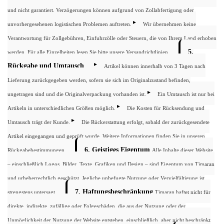
und nicht garantiert. Verzögerungen können aufgrund von Zollabfertigung oder
unvorhergesehenen logistischen Problemen auftreten.
Wir übernehmen keine
Verantwortung für Zollgebühren, Einfuhrzölle oder Steuern, die von Ihrem Land erhoben
5.
werden.
Für alle Einzelheiten lesen Sie bitte unsere Versandrichtlinien.
Rückgabe und Umtausch
Artikel können innerhalb von 3 Tagen nach
Lieferung zurückgegeben werden, sofern sie sich im Originalzustand befinden,
ungetragen sind und die Originalverpackung vorhanden ist.
Ein Umtausch ist nur bei
Artikeln in unterschiedlichen Größen möglich.
Die Kosten für Rücksendung und
Umtausch trägt der Kunde.
Die Rückerstattung erfolgt, sobald der zurückgesendete
Artikel eingegangen und geprüft wurde.
Weitere Informationen finden Sie in unseren
6. Geistiges Eigentum
Rückgabebestimmungen.
Alle Inhalte dieser Website
– einschließlich Logos, Bilder, Texte, Grafiken und Design – sind Eigentum von Timaran
und urheberrechtlich geschützt. Jegliche unbefugte Nutzung oder Vervielfältigung ist
7. Haftungsbeschränkung
strengstens untersagt.
Timaran haftet nicht für
direkte, indirekte, zufällige oder Folgeschäden, die aus der Nutzung oder der
Unmöglichkeit der Nutzung der Website entstehen, einschließlich, aber nicht beschränkt