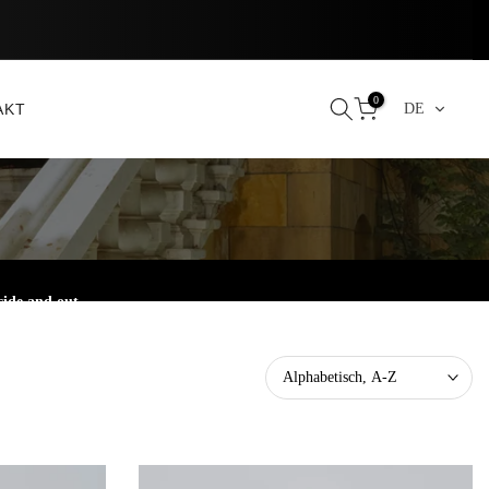
0
AKT
DE
side and out.
Alphabetisch, A-Z