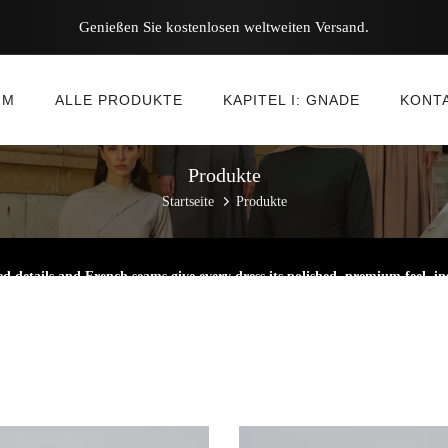
Genießen Sie kostenlosen weltweiten Versand.
IM
ALLE PRODUKTE
KAPITEL I: GNADE
KONT
Produkte
Startseite
Produkte
d details and French seams give every dress its polished, premium feel, in