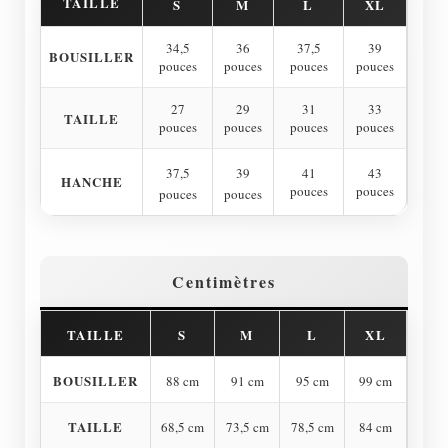
TAILLE
S
M
L
XL
34,5
36
37,5
39
BOUSILLER
pouces
pouces
pouces
pouces
27
29
31
33
TAILLE
pouces
pouces
pouces
pouces
41
43
37,5
39
HANCHE
pouces
pouces
pouces
pouces
Centimètres
TAILLE
S
M
L
XL
BOUSILLER
88 cm
91 cm
95 cm
99 cm
TAILLE
68,5 cm
73,5 cm
78,5 cm
84 cm