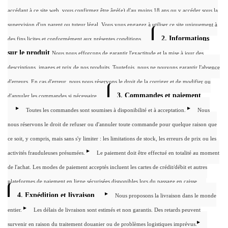
accédant à ce site web, vous confirmez être âgé(e) d'au moins 18 ans ou y accéder sous la
supervision d'un parent ou tuteur légal. Vous vous engagez à utiliser ce site uniquement à
2. Informations
des fins licites et conformément aux présentes conditions.
sur le produit
Nous nous efforçons de garantir l'exactitude et la mise à jour des
descriptions, images et prix de nos produits. Toutefois, nous ne pouvons garantir l'absence
d'erreurs. En cas d'erreur, nous nous réservons le droit de la corriger et de modifier ou
3. Commandes et paiement
d'annuler les commandes si nécessaire.
Toutes les commandes sont soumises à disponibilité et à acceptation.
Nous
nous réservons le droit de refuser ou d'annuler toute commande pour quelque raison que
ce soit, y compris, mais sans s'y limiter : les limitations de stock, les erreurs de prix ou les
activités frauduleuses présumées.
Le paiement doit être effectué en totalité au moment
de l'achat. Les modes de paiement acceptés incluent les cartes de crédit/débit et autres
plateformes de paiement en ligne sécurisées disponibles lors du passage en caisse.
4. Expédition et livraison
Nous proposons la livraison dans le monde
entier.
Les délais de livraison sont estimés et non garantis. Des retards peuvent
survenir en raison du traitement douanier ou de problèmes logistiques imprévus.