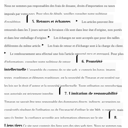
Nous ne sommes pas responsables des frais de douane, droits d'importation ou taxes
imposés par votre pays.
Pour plus de détails, veuillez consulter notre politique
5. Retours et échanges
d'expédition.
Les articles peuvent être
retournés dans les 3 jours suivant la livraison s'ils sont dans leur état d'origine, non portés
et dans leur emballage d'origine.
Les échanges ne sont acceptés que pour des tailles
différentes du même article.
Les frais de retour et d'échange sont à la charge du client.
Le remboursement sera effectué une fois l'article retourné reçu et approuvé.
Pour plus
6. Propriété
d'informations, consultez notre politique de retour.
intellectuelle
L’ensemble du contenu de ce site web, y compris les logos, images,
textes, graphismes et éléments graphiques, est la propriété de Timaran et est protégé par
les lois sur le droit d’auteur et la propriété intellectuelle. Toute utilisation ou reproduction
7. Limitation de responsabilité
non autorisée est strictement interdite.
Timaran ne saurait être tenu responsable des dommages directs, indirects, accessoires ou
consécutifs résultant de l'utilisation ou de l'incapacité d'utiliser le site Web, y compris, mais
8.
sans s'y limiter, la confiance accordée aux informations obtenues sur le site.
Liens tiers
Ce site peut contenir des liens vers des sites web tiers. Nous ne sommes pas