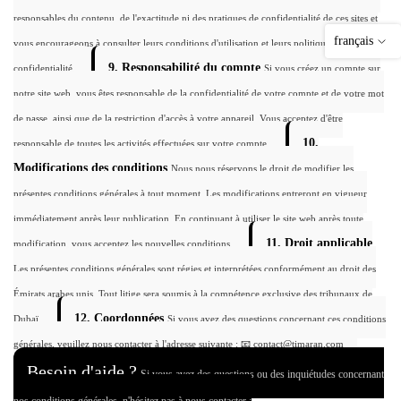
responsables du contenu, de l'exactitude ni des pratiques de confidentialité de ces sites et
français
vous encourageons à consulter leurs conditions d'utilisation et leurs politiques de
9. Responsabilité du compte
confidentialité.
Si vous créez un compte sur
notre site web, vous êtes responsable de la confidentialité de votre compte et de votre mot
de passe, ainsi que de la restriction d'accès à votre appareil. Vous acceptez d'être
10.
responsable de toutes les activités effectuées sur votre compte.
Modifications des conditions
Nous nous réservons le droit de modifier les
présentes conditions générales à tout moment. Les modifications entreront en vigueur
immédiatement après leur publication. En continuant à utiliser le site web après toute
11. Droit applicable
modification, vous acceptez les nouvelles conditions.
Les présentes conditions générales sont régies et interprétées conformément au droit des
Émirats arabes unis. Tout litige sera soumis à la compétence exclusive des tribunaux de
12. Coordonnées
Dubaï.
Si vous avez des questions concernant ces conditions
générales, veuillez nous contacter à l'adresse suivante :
📧 contact@timaran.com
Besoin d'aide ?
Si vous avez des questions ou des inquiétudes concernant